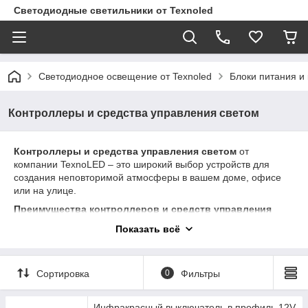
Светодиодные светильники от Texnoled
Светодиодное освещение от Texnoled
Блоки питания и
Контроллеры и средства управления светом
Контроллеры и средства управления светом
от
компании TexnoLED – это широкий выбор устройств для
создания неповторимой атмосферы в вашем доме, офисе
или на улице.
Преимущества контроллеров и средств управления
светом:
Показать всё
Разнообразие:
представлены модели для
управления монохромной и RGB-
лентой, диммеры, сенсорные выключатели, пульты
Сортировка
0
Фильтры
дистанционного управления и многое другое.
Функциональность:
позволяют регулировать
Инфракрасный выключатель в профиль 12V