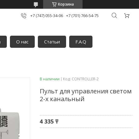
Корзина
+7 (747) 055-34-06
+7 (701) 766-54-75
а
О нас
Статьи
F.A.Q
В наличии
Код:
CONTROLLER-2
Пульт для управления светом
2-х канальный
4 335 ₸