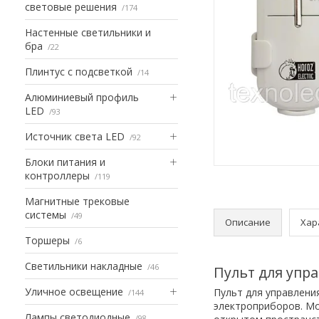
световые решения
174
Настенные светильники и
бра
22
Плинтус с подсветкой
14
Алюминиевый профиль
LED
93
Источник света LED
92
Блоки питания и
контроллеры
119
Магнитные трековые
системы
49
Описание
Хар
Торшеры
6
Светильники накладные
46
Пульт для упр
Уличное освещение
Пульт для управлени
144
электроприборов. Мо
Лампы светодиодные
98