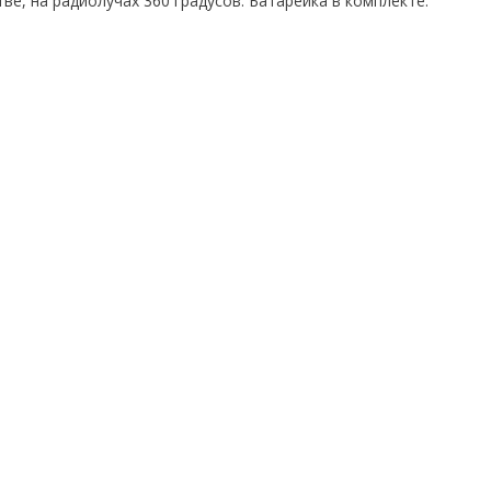
е, на радиолучах 360 градусов. Батарейка в комплекте.