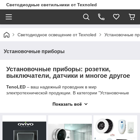
Светодиодные светильники от Texnoled
Светодиодное освещение от Texnoled
Установочные п
Установочные приборы
Установочные приборы: розетки,
выключатели, датчики и многое другое
TenoLED
– ваш надежный проводник в мир
электротехнической продукции. В категории "Установочные
приборы" вы найдете широкий выбор товаров для
Показать всё
обеспечения безопасности, комфорта и функциональности
вашего дома.
Розетки и выключатели Ovivo (Турция)
– это стильный
дизайн, высокое качество материалов и безупречная работа
на протяжении долгих лет. В нашем ассортименте
представлены модели различных цветов и конфигураций,