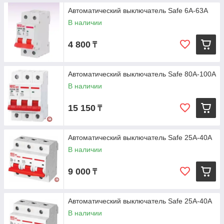
Доступные цены
: мы работаем напрямую с
Автоматический выключатель Safe 6А-63А
производителями, что позволяет нам предлагать
В наличии
конкурентные цены.
Удобная доставка
: мы доставляем товары по всему
4 800
₸
Казахстану.
Профессиональная консультация
: наши
специалисты помогут вам подобрать товары, которые
Автоматический выключатель Safe 80А-100А
идеально подойдут для ваших нужд.
В наличии
Ознакомьтесь с нашим ассортиментом
установочных приборов в интернет-магазине
15 150
₸
TenoLED!
Автоматический выключатель Safe 25А-40А
В наличии
9 000
₸
Автоматический выключатель Safe 25А-40А
В наличии