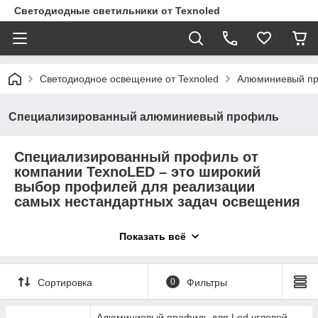
Светодиодные светильники от Texnoled
Светодиодное освещение от Texnoled
Алюминиевый п
Специализированный алюминиевый профиль
Специализированный профиль
от
компании TexnoLED – это широкий
выбор профилей для реализации
самых нестандартных задач освещения
Преимущества специализированных профилей:
Показать всё
Разнообразие:
представлены модели для
витрин, карнизов, теневого освещения, штанги для
одежды, напольного освещения, стеклянных полок и
Сортировка
0
Фильтры
других целей.
Функциональность:
профили обеспечивают
Алюминиевый профиль для Led угловой