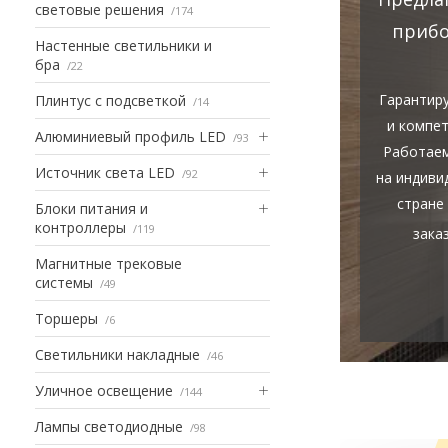
световые решения
174
прибо
Настенные светильники и
бра
22
Гарантир
Плинтус с подсветкой
14
и компе
Алюминиевый профиль LED
93
Работаем
Источник света LED
92
на индиви
стране
Блоки питания и
контроллеры
119
зака
Магнитные трековые
системы
49
Торшеры
6
Светильники накладные
46
Уличное освещение
144
Лампы светодиодные
98