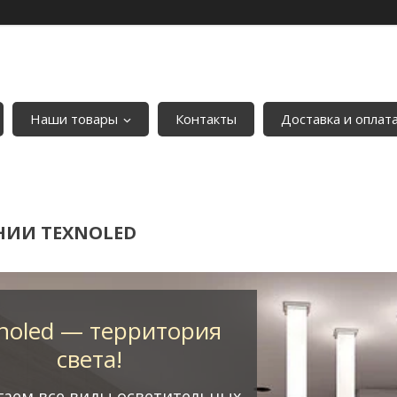
Наши товары
Контакты
Доставка и оплат
НИИ TEXNOLED
noled — территория
света!
гаем все виды осветительных