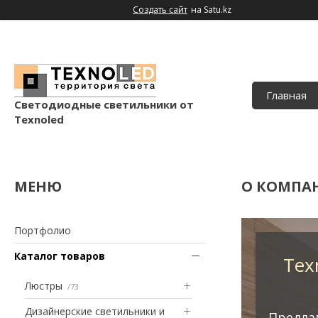
Создать сайт
на Satu.kz
Главная
Светодиодные светильники от
Texnoled
О КОМПА
Портфолио
Каталог товаров
Tex
Люстры
73
Дизайнерские светильники и
Предла