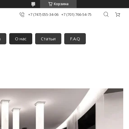
Корзина
+7 (747) 055-34-06
+7 (701) 766-54-75
а
О нас
Статьи
F.A.Q