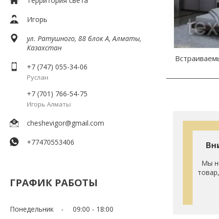
Территория света
Игорь
ул. Ратушного, 88 блок A, Алматы,
Казахстан
Встраиваем
+7 (747) 055-34-06
Руслан
+7 (701) 766-54-75
Игорь Алматы
cheshevigor@gmail.com
+77470553406
Вн
Мы н
товар
ГРАФИК РАБОТЫ
Понедельник
09:00
18:00