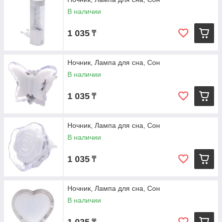
уютному сну.
В наличии
В нашем ассортименте представлены различные варианты
ночников, включая лампы, созданные специально для сна,
1 035
₸
обеспечивая нежный свет, который не мешает вашему сну.
Большой выбор ночников различных моделей и стилей
доступен для заказа как оптом, так и в розницу.
Ночник, Лампа для сна, Сон
Пусть ваши ночи будут полны уюта с нашими ночниками.
В наличии
Закажите у нас и наслаждайтесь спокойным и комфортным
сном каждую ночь.
1 035
₸
Ночник, Лампа для сна, Сон
В наличии
1 035
₸
Ночник, Лампа для сна, Сон
В наличии