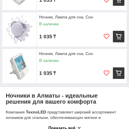
1 035
₸
Ночник, Лампа для сна, Сон
В наличии
1 035
₸
Ночник, Лампа для сна, Сон
В наличии
1 035
₸
Ночники в Алматы - идеальные
решения для вашего комфорта
Компания
TexnoLED
представляет широкий ассортимент
ночников для спальни, обеспечивающих мягкое и
комфортное освещение, которое способствует спокойному
Показать всё
сну и уютной атмосфере. Мы понимаем, как важно создать в