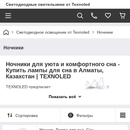
Светодиодные светильники от Texnoled
Светодиодное освещение от Texnoled
Ночники
Ночники
Ночники для уюта и комфортного сна -
Купить лампы для сна в Алматы,
Казахстан | TEXNOLED
TEXNOLED предлагает
разнообразные ночники –
Показать всё
идеальное освещение для
комфортного сна и уюта в
Алматы, Казахстан. Наши ночники
созданы для обеспечения мягкого
Сортировка
0
Фильтры
и приятного света в спальне,
содействуя спокойному и
Ночник, Лампа для сна, Сон