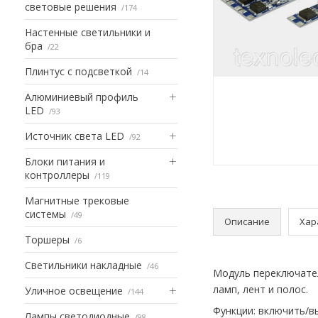
световые решения
174
Настенные светильники и
бра
22
Плинтус с подсветкой
14
Алюминиевый профиль
LED
93
Источник света LED
92
Блоки питания и
контроллеры
119
Магнитные трековые
системы
49
Описание
Хар
Торшеры
6
Светильники накладные
46
Модуль переключате
ламп, лент и полос.
Уличное освещение
144
Функции: включить/в
Лампы светодиодные
98