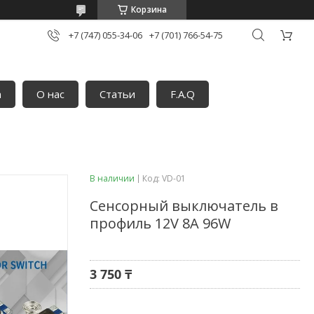
Корзина
+7 (747) 055-34-06
+7 (701) 766-54-75
а
О нас
Статьи
F.A.Q
В наличии
Код:
VD-01
Сенсорный выключатель в
профиль 12V 8A 96W
3 750 ₸