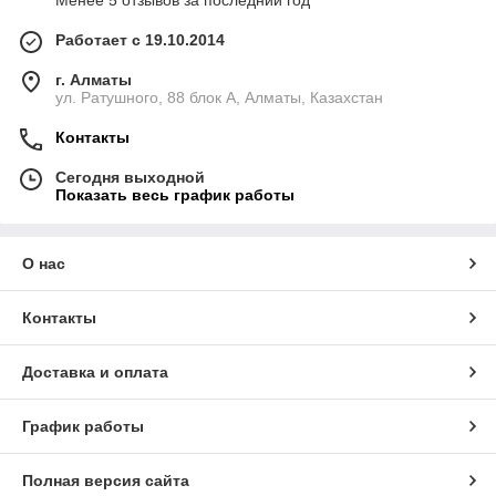
Менее 5 отзывов за последний год
производителей.
Работает с 19.10.2014
Наши специалисты помогут вам подобрать
штатив или переносную подставку, которые
г. Алматы
идеально подойдут для вашего прожектора.
ул. Ратушного, 88 блок A, Алматы, Казахстан
Мы предлагаем выгодные цены на штативы и
Контакты
переносные подставки для прожекторов.
Выбирайте TexnoLED - ваш надежный партнер в
Сегодня выходной
обеспечении надежной фиксации и удобства
Показать весь график работы
использования прожекторов!
О нас
Контакты
Доставка и оплата
График работы
Полная версия сайта