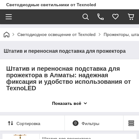
Светодиодные светильники от Texnoled
Светодиодное освещение от Texnoled
Прожекторы, шта
Штатив и переносная подставка для прожектора
Штатив и переносная подставка для
прожектора в Алматы: надежная
фиксация и удобство использования от
TexnoLED
TexnoLED
- ваш надежный партнер в обеспечении надежной
Показать всё
фиксации и удобства использования прожекторов. У нас вы
найдете широкий выбор
штативов и переносных
подставок
для прожекторов различной мощности.
Сортировка
0
Фильтры
Преимущества наших штативов и переносных
подставок:
Штатив для прожектора