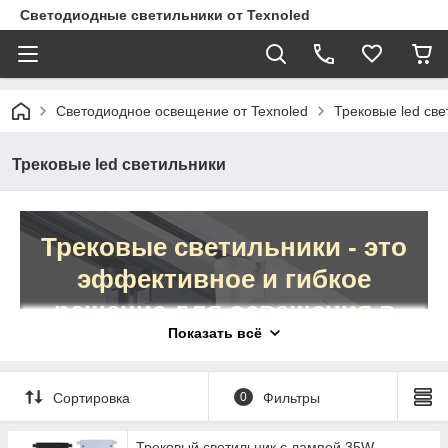
Светодиодные светильники от Texnoled
Светодиодное освещение от Texnoled
Трековые led све
Трековые led светильники
Трековые светильники - это
эффективное и гибкое
решение для освещения в
Показать всё
коммерческих помещениях.
Они широко применяются для подсветки рекламных
Сортировка
0
Фильтры
вывесок, выставочного товара, стен, ниш и других
объектов, которым требуется направленный световой
Трековый светильник с лампой 35W