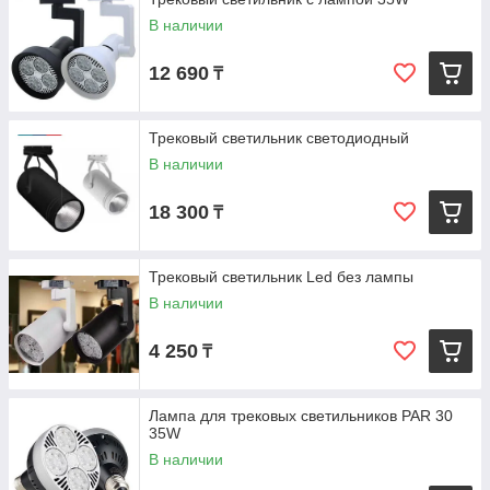
поток.
В наличии
Каталог
12 690
₸
Трековый светильник светодиодный
Вот некоторые ключевые особенности и
В наличии
преимущества трековых светильников:
18 300
₸
Направленное освещение: Трековые
светильники позволяют точно направить
Трековый светильник Led без лампы
световой поток на нужный объект или
В наличии
зону. Это дает возможность создать
акцентное освещение и выделить важные
4 250
₸
детали или предметы. Вы можете регулировать
направление и угол освещения, чтобы достичь желаемого
эффекта.
Лампа для трековых светильников PAR 30
35W
В наличии