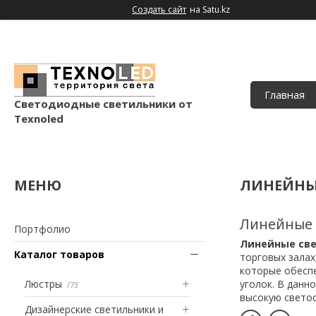
Создать сайт
на Satu.kz
Главная
Светодиодные светильники от
Texnoled
ЛИНЕЙНЫ
Линейные 
Портфолио
Линейные св
Каталог товаров
торговых залах
которые обеспе
Люстры
уголок. В данн
73
высокую свето
Дизайнерские светильники и