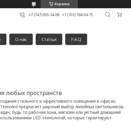
Корзина
+7 (747) 055-34-06
+7 (701) 766-54-75
а
О нас
Статьи
F.A.Q
я любых пространств
оздания стильного и эффективного освещения в офисах,
 Texnoled предлагает широкий выбор линейных светильников,
адач, будь то рабочая зона, магазин или уютный домашний
 использованием LED-технологий, которые гарантируют