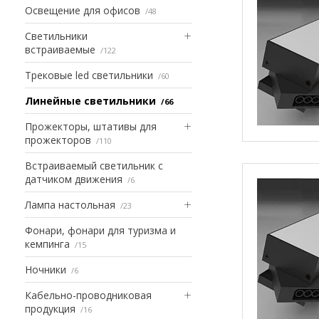
Освещение для офисов
48
Светильники
встраиваемые
122
Трековые led светильники
60
Линейные светильники
66
Прожекторы, штативы для
прожекторов
110
Встраиваемый светильник с
датчиком движения
6
Лампа настольная
23
Фонари, фонари для туризма и
кемпинга
15
Ночники
6
Кабельно-проводниковая
продукция
16