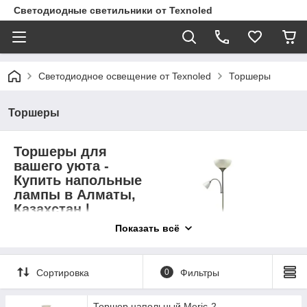
Светодиодные светильники от Texnoled
Светодиодное освещение от Texnoled
Торшеры
Торшеры
Торшеры для
вашего уюта -
Купить напольные
лампы в Алматы,
Казахстан |
TEXNOLED
Показать всё
TEXNOLED предлагает
широкий выбор торшеров,
Сортировка
0
Фильтры
напольных ламп, и LED-
торшеров для улучшения
освещения и создания уюта в вашем доме или офисе в
Торшер напольный Meric-2