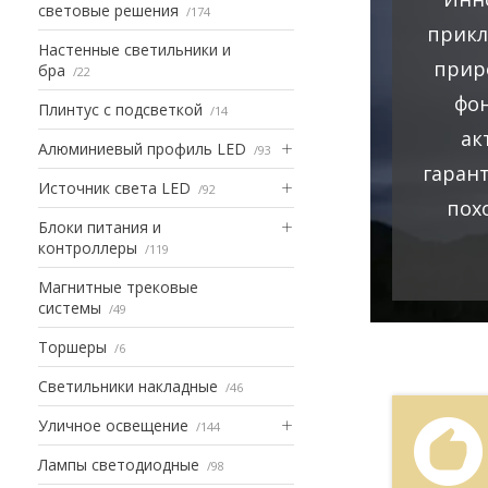
световые решения
174
прикл
Настенные светильники и
прир
бра
22
фон
Плинтус с подсветкой
14
ак
Алюминиевый профиль LED
93
гаран
Источник света LED
92
пох
Блоки питания и
контроллеры
119
Магнитные трековые
системы
49
Торшеры
6
Светильники накладные
46
Уличное освещение
144
Лампы светодиодные
98