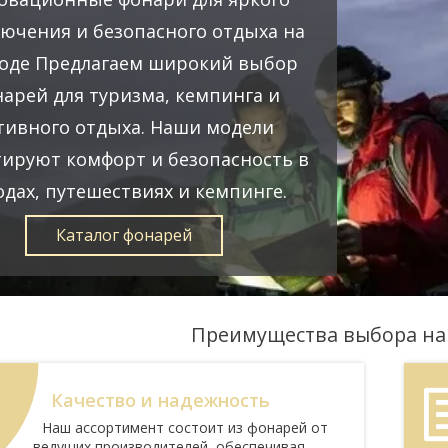
ючения и безопасного отдыха на
оде Предлагаем широкий выбор
арей для туризма, кемпинга и
тивного отдыха. Наши модели
тируют комфорт и безопасность в
одах, путешествиях и кемпинге.
Каталог фонарей
Преимущества выбора н
Качество и надежность
Наш ассортимент состоит из фонарей от
ведущих производителей, обеспечивая