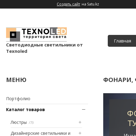
Создать сайт
на Satu.kz
Главная
Светодиодные светильники от
Texnoled
ФОНАРИ,
Портфолио
Каталог товаров
Ф
Т
Люстры
73
Дизайнерские светильники и
Инн