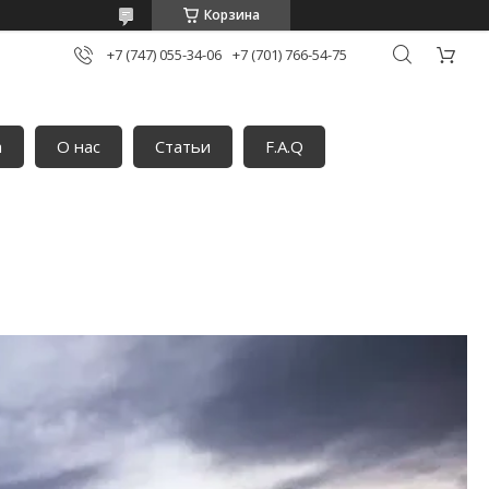
Корзина
+7 (747) 055-34-06
+7 (701) 766-54-75
а
О нас
Статьи
F.A.Q