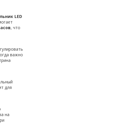
льник LED
могает
часов
, что
егулировать
когда важно
трина
альный
ит для
о
ва на
ри