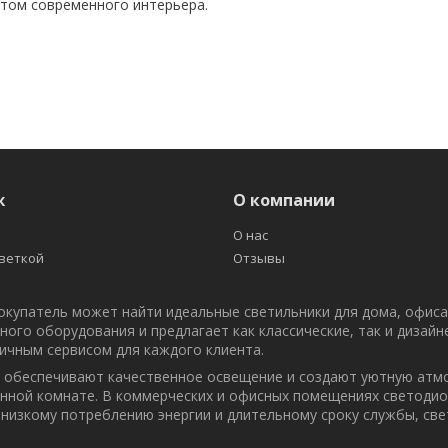
том современного интерьера.
ж
О компании
О нас
светкой
Отзывы
окупатель может найти идеальные светильники для дома, офис
ого оборудования и предлагает как классические, так и дизай
ичным сервисом для каждого клиента.
 обеспечивают качественное освещение и создают уютную атмо
ванной комнате. В коммерческих и офисных помещениях светоди
низкому потреблению энергии и длительному сроку службы, св