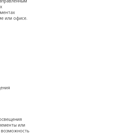
направленным
х
ементах
е или офисе.
щения
 освещения
элементы или
а возможность