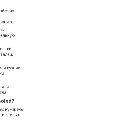
рабочих
рацию.
 на
тельную
светки
еталей,
или кухнях
ки
.
 для
тва.
oled?
ых нужд. Мы
 и стиль в