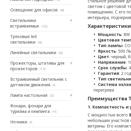
стильное решение дл
светом с цветовой т
Освещение для офисов
48
помещениях. С его п
интерьера, подчерки
Светильники
Характеристики 
встраиваемые
122
Мощность
: 8W
Трековые led
Цветовая тем
светильники
60
Тип лампы
: CO
Яркость
: 500 Л
Линейные светильники
66
Цвет
: черный, 
Напряжение
: 
Прожекторы, штативы для
Срок службы
: 
прожекторов
110
Гарантия
: 2 го
Тип светильн
Встраиваемый светильник с
Система охла
датчиком движения
6
перегрева
Лампа настольная
23
Преимущества Т
Фонари, фонари для
1. Компактность и
туризма и кемпинга
15
С мощностью всего
небольших участков 
Ночники
6
витрины. Его компак