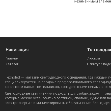
незаменимым элемен
Навигация
Топ прода
Главная
Люстры
Каталог
Плинтус с под
Texnoled — магазин светодиодного освещения, где каждый п
специализируется на продаже профессионального светодиодн
качеством наших светильников, конкурентными ценами и отл
Светодиодные светильники подходят для любых задач — они
которые можно установить в гостиной, спальне, кухне или 
электроэнергию и минимизировать обслуживание. Благодаря 