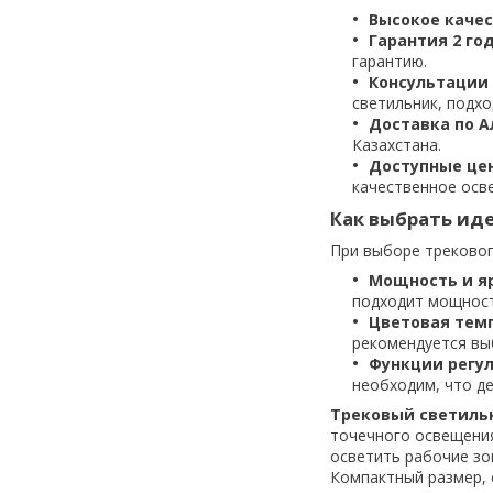
Высокое каче
Гарантия 2 го
гарантию.
Консультации
светильник, подх
Доставка по А
Казахстана.
Доступные це
качественное осв
Как выбрать ид
При выборе трековог
Мощность и я
подходит мощност
Цветовая тем
рекомендуется вы
Функции регу
необходим, что д
Трековый светильн
точечного освещения
осветить рабочие зо
Компактный размер, 