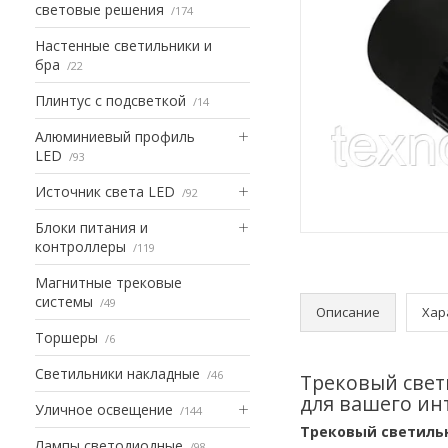
световые решения
174
Настенные светильники и
бра
22
Плинтус с подсветкой
14
Алюминиевый профиль
LED
93
Источник света LED
92
Блоки питания и
контроллеры
119
Магнитные трековые
системы
49
Описание
Хар
Торшеры
6
Светильники накладные
46
Трековый свет
для вашего ин
Уличное освещение
144
Трековый светильн
Лампы светодиодные
98