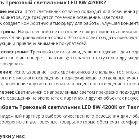
ь Трековый светильник LED 8W 4200К?
чие места
: Этот светильник отлично подходит для освещения 
кабинетов, где требуется точечное освещение. Цветовая
К
создает комфортную атмосферу для работы, улучшая концент
итрины
: Направленный свет позволяет акцентировать внимание
нных в витринах или на полках. Это помогает создать привлека
укции и привлечь внимание покупателей.
 освещение
: Трековый светильник идеально подходит для под
ентов в интерьере — картин, фоторамок, статуэток и других д
е выделить.
ения
: Использование таких светильников в спальнях, гостиных 
ного и стильного освещения, подчеркивающего отдельные участ
, освещение картин на стенах или акцентное освещение столов
лереи
: Светильники с направленным светом прекрасно подходят
го освещения на экспонатах, картинах и других объектах искусс
брать Трековый светильник LED 8W 4200К от Texn
надежный партнер в выборе качественного освещения для люб
роверенные и долговечные товары, которые обеспечат комфорт
пки у нас
: