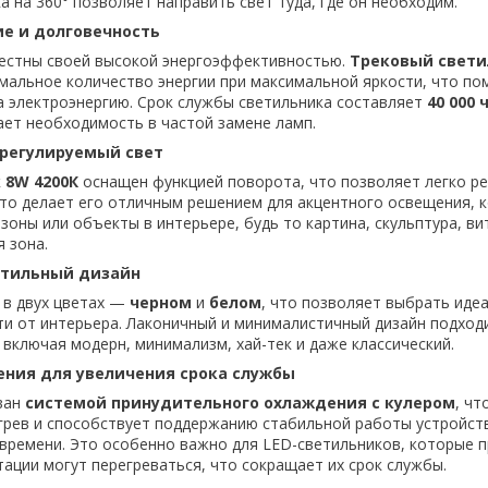
 на 360° позволяет направить свет туда, где он необходим.
ие и долговечность
вестны своей высокой энергоэффективностью.
Трековый свети
альное количество энергии при максимальной яркости, что по
а электроэнергию. Срок службы светильника составляет
40 000 
ет необходимость в частой замене ламп.
 регулируемый свет
к
8W 4200К
оснащен функцией поворота, что позволяет легко р
Это делает его отличным решением для акцентного освещения, 
зоны или объекты в интерьере, будь то картина, скульптура, ви
 зона.
стильный дизайн
 в двух цветах —
черном
и
белом
, что позволяет выбрать иде
ти от интерьера. Лаконичный и минималистичный дизайн подход
 включая модерн, минимализм, хай-тек и даже классический.
ения для увеличения срока службы
ван
системой принудительного охлаждения с кулером
, чт
рев и способствует поддержанию стабильной работы устройст
времени. Это особенно важно для LED-светильников, которые п
тации могут перегреваться, что сокращает их срок службы.