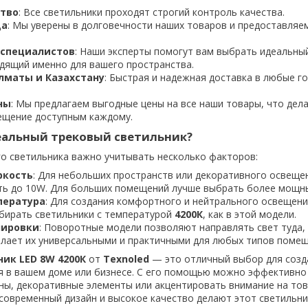
ство
: Все светильники проходят строгий контроль качества.
да
: Мы уверены в долговечности наших товаров и предоставляем
 специалистов
: Наши эксперты помогут вам выбрать идеальны
одящий именно для вашего пространства.
лматы и Казахстану
: Быстрая и надежная доставка в любые г
ны
: Мы предлагаем выгодные цены на все наши товары, что дел
ещение доступным каждому.
еальный трековый светильник?
о светильника важно учитывать несколько факторов:
ркость
: Для небольших пространств или декоративного освеще
ь до 10W. Для больших помещений лучше выбрать более мощн
пература
: Для создания комфортного и нейтрального освещен
бирать светильники с температурой
4200К
, как в этой модели.
лировки
: Поворотные модели позволяют направлять свет туда, 
елает их универсальными и практичными для любых типов помещ
ик LED 8W 4200К
от
Texnoled
— это отличный выбор для созд
 в вашем доме или бизнесе. С его помощью можно эффективно
ны, декоративные элементы или акцентировать внимание на тов
современный дизайн и высокое качество делают этот светильни