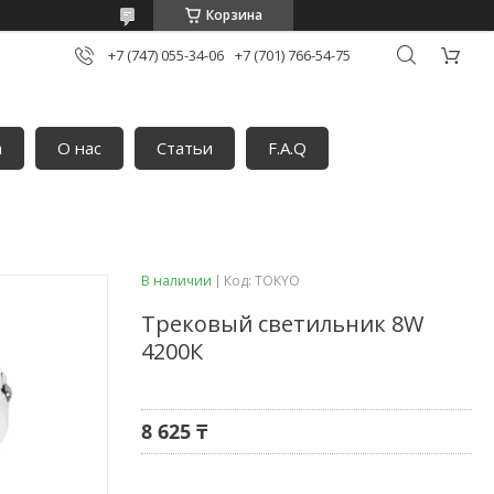
Корзина
+7 (747) 055-34-06
+7 (701) 766-54-75
а
О нас
Статьи
F.A.Q
В наличии
Код:
TOKYO
Трековый светильник 8W
4200К
8 625 ₸