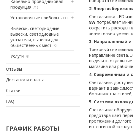
поворота светильника
Кабельно-проводниковая
продукция
16
2. Энергосбережен
Светильники LED из
Установочные приборы
133
8W
потребляет миним
сократить расходы н
Вывески, светодиодные
значительно уменьша
вывески, светодиодные
указатели, вывески для
3. Направленный и
общественных мест
2
Трековый светильни
направление света. 
Услуги
8
выделить отдельные 
магазина или рабочая
Отзывы
4. Современный и 
Доставка и оплата
Светильник доступен
вариант в зависимос
Статьи
большинства стилей,
FAQ
5. Система охлажд
Светильник оборудо
предотвращает перег
протяжении долгого 
интенсивной эксплуа
ГРАФИК РАБОТЫ