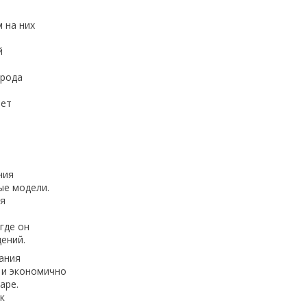
 на них
й
орода
ает
ния
ые модели.
ия
где он
ений.
ания
 и экономично
аре.
к