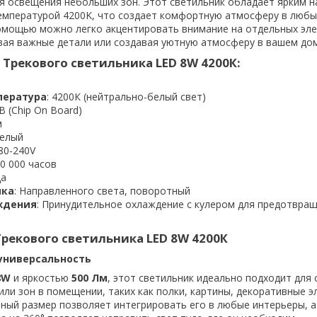
я освещения небольших зон. Этот светильник обладает ярким 
емпературой 4200K, что создает комфортную атмосферу в любы
омощью можно легко акцентировать внимание на отдельных эл
вая важные детали или создавая уютную атмосферу в вашем дом
Трекового светильника LED 8W 4200К:
пература
: 4200К (нейтрально-белый свет)
B (Chip On Board)
м
белый
180-240V
40 000 часов
да
ика
: Направленного света, поворотный
ждения
: Принудительное охлаждение с кулером для предотвра
рекового светильника LED 8W 4200К
 универсальность
8W
и яркостью
500 Лм
, этот светильник идеально подходит для
или зон в помещении, таких как полки, картины, декоративные 
тный размер позволяет интегрировать его в любые интерьеры, 