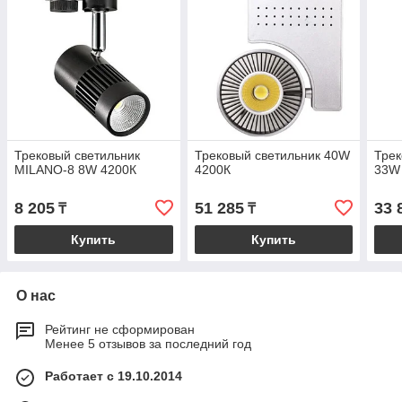
Трековый светильник
Трековый светильник 40W
Трек
MILANO-8 8W 4200К
4200К
33W
8 205
51 285
33 
₸
₸
Купить
Купить
О нас
Рейтинг не сформирован
Менее 5 отзывов за последний год
Работает с 19.10.2014