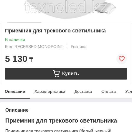
Приемник для трекового светильника
В наличии
Код: RECESSED MONOPOINT
Розница
5 130
₸
Купить
Описание
Характеристики
Доставка
Оплата
Усл
Описание
Приемник для трекового светильника
Приемник для трекового светильника (белый, черный).