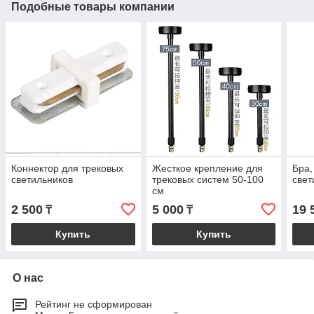
Подобные товары компании
Коннектор для трековых
Жесткое крепление для
Бра,
светильников
трековых систем 50-100
све
см
2 500
5 000
19 
₸
₸
Купить
Купить
О нас
Рейтинг не сформирован