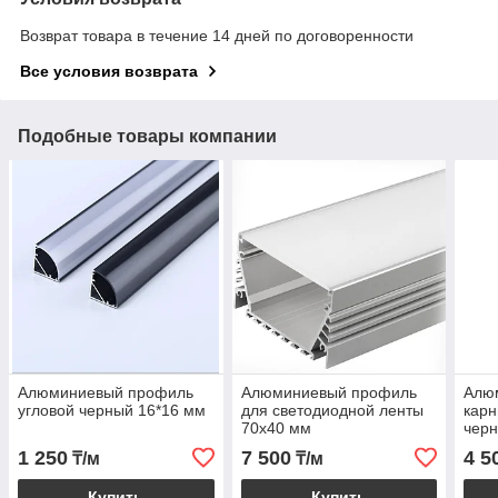
Возврат товара в течение 14 дней по договоренности
Все условия возврата
Подобные товары компании
Алюминиевый профиль
Алюминиевый профиль
Алю
угловой черный 16*16 мм
для светодиодной ленты
кар
70х40 мм
черн
1 250
7 500
4 5
₸/м
₸/м
Купить
Купить