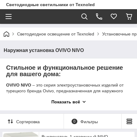
Светодиодные светильники от Texnoled
Светодиодное освещение от Texnoled
Установочные п
Наружная установка OVIVO NIVO
Стильное и функциональное решение
для вашего дома:
OVIVO NIVO
– это серия электроустановочных изделий от
турецкого бренда Ovivo, предназначенная для наружного
монтажа. Она сочетает в себе современный дизайн, высокое
Показать всё
качество материалов и безупречную функциональность.
Преимущества серии OVIVO NIVO:
Надежность:
Изделия серии NIVO изготовлены из
Сортировка
0
Фильтры
высококачественных материалов, что обеспечивает их
долговечность и устойчивость к внешним
воздействиям.
Выключатель 1-клавишный NIVO