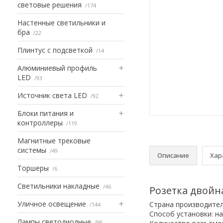
световые решения
174
Настенные светильники и
бра
22
Плинтус с подсветкой
14
Алюминиевый профиль
LED
93
Источник света LED
92
Блоки питания и
контроллеры
119
Магнитные трековые
системы
49
Описание
Хар
Торшеры
6
Светильники накладные
46
Розетка двойн
Уличное освещение
Страна производител
144
Способ установки: н
Лампы светодиодные
98