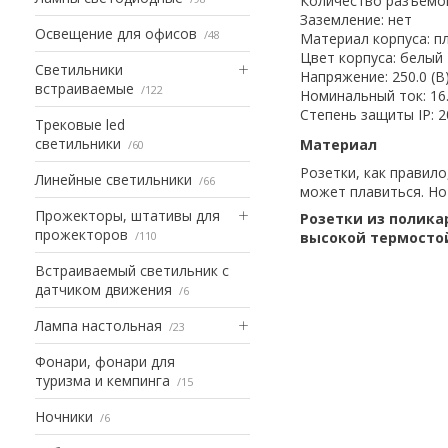
Количество разъёмов
Заземление: нет
Освещение для офисов
48
Материал корпуса: п
Цвет корпуса: белый
Светильники
Напряжение: 250.0 (В
встраиваемые
122
Номинальный ток: 16.
Степень защиты IP: 2
Трековые led
светильники
Материал
60
Розетки, как правил
Линейные светильники
66
может плавиться. Но 
Прожекторы, штативы для
Розетки из полика
прожекторов
110
высокой термосто
Встраиваемый светильник с
датчиком движения
6
Лампа настольная
23
Фонари, фонари для
туризма и кемпинга
15
Ночники
6