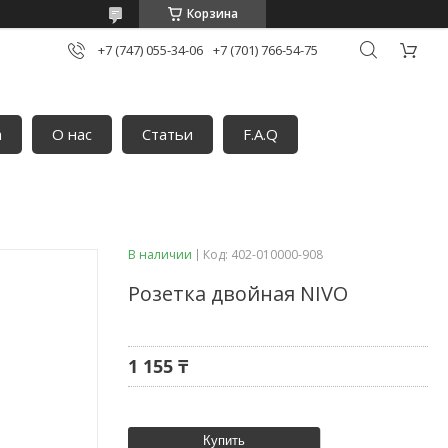
Корзина
+7 (747) 055-34-06
+7 (701) 766-54-75
а
О нас
Статьи
F.A.Q
В наличии
Код:
402-010000-908
Розетка двойная NIVO
1 155 ₸
Купить