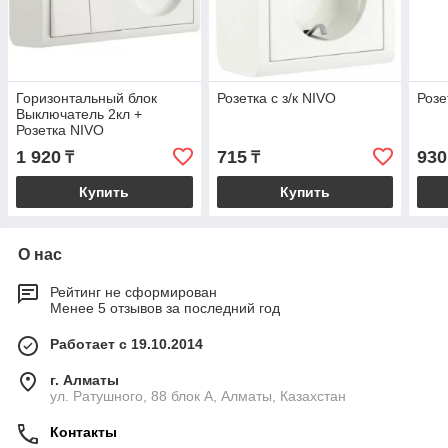
Горизонтальный блок
Розетка с з/к NIVO
Розе
Выключатель 2кл +
Розетка NIVO
1 920
715
930
₸
₸
Купить
Купить
О нас
Рейтинг не сформирован
Менее 5 отзывов за последний год
Работает с 19.10.2014
г. Алматы
ул. Ратушного, 88 блок A, Алматы, Казахстан
Контакты