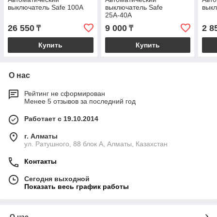
выключатель Safe 100А
выключатель Safe
выкл
25А-40А
26 550
9 000
2 8
₸
₸
Купить
Купить
О нас
Рейтинг не сформирован
Менее 5 отзывов за последний год
Работает с 19.10.2014
г. Алматы
ул. Ратушного, 88 блок A, Алматы, Казахстан
Контакты
Сегодня выходной
Показать весь график работы
О нас