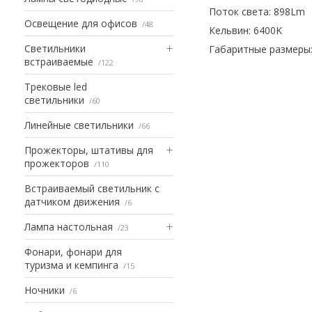
Поток света: 898Lm
Освещение для офисов
48
Кельвин: 6400K
Светильники
Габаритные размеры: 
встраиваемые
122
Трековые led
светильники
60
Линейные светильники
66
Прожекторы, штативы для
прожекторов
110
Встраиваемый светильник с
датчиком движения
6
Лампа настольная
23
Фонари, фонари для
туризма и кемпинга
15
Ночники
6