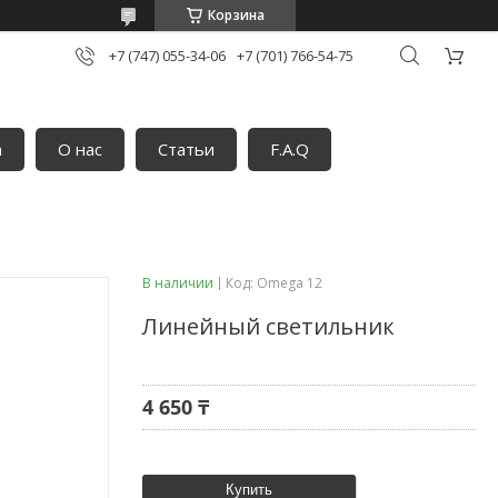
Корзина
+7 (747) 055-34-06
+7 (701) 766-54-75
а
О нас
Статьи
F.A.Q
В наличии
Код:
Omega 12
Линейный светильник
4 650 ₸
Купить