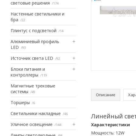
световые решения
174
Настенные светильники и
бра
22
Плинтус с подсветкой
14
Алюминиевый профиль
LED
93
Источник света LED
92
Блоки питания и
контроллеры
119
Магнитные трековые
системы
49
Описание
Хар
Торшеры
6
Светильники накладные
46
Линейный свет
Уличное освещение
Характеристики
144
Мощность: 12W
Лампы светодиодные
98