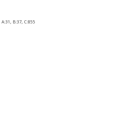
A:31, B:37, C:855