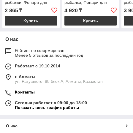
рыбалки, Фонари для
рыбалки, Фонари для
рыба
туризма и кемпинга
туризма и кемпинга
тури
2 865
4 920
3 9
₸
₸
Купить
Купить
О нас
Рейтинг не сформирован
Менее 5 отзывов за последний год
Работает с 19.10.2014
г. Алматы
ул. Ратушного, 88 блок A, Алматы, Казахстан
Контакты
Сегодня работает с 09:00 до 18:00
Показать весь график работы
О нас