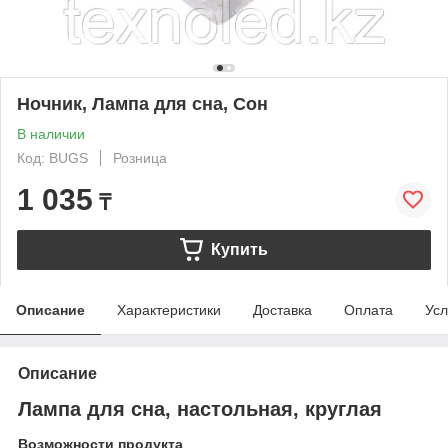
Ночник, Лампа для сна, Сон
В наличии
Код: BUGS
Розница
1 035
₸
Купить
Описание
Характеристики
Доставка
Оплата
Усл
Описание
Лампа для сна, настольная, круглая
Возможности продукта