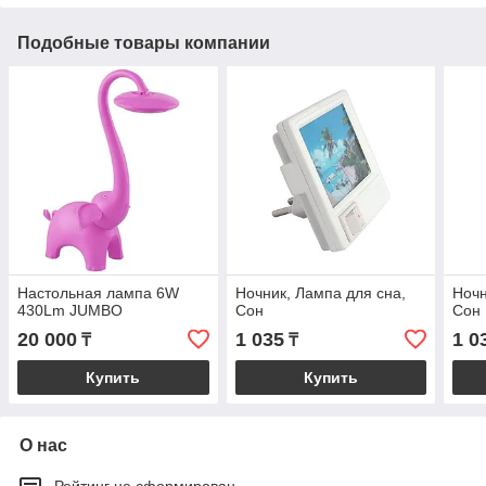
Подобные товары компании
Настольная лампа 6W
Ночник, Лампа для сна,
Ночн
430Lm JUMBO
Сон
Сон
20 000
1 035
1 0
₸
₸
Купить
Купить
О нас