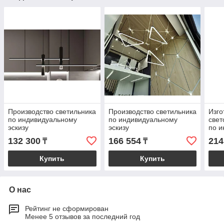
Производство светильника
Производство светильника
Изго
по индивидуальному
по индивидуальному
свет
эскизу
эскизу
по и
зака
132 300
166 554
214
₸
₸
Купить
Купить
О нас
Рейтинг не сформирован
Менее 5 отзывов за последний год