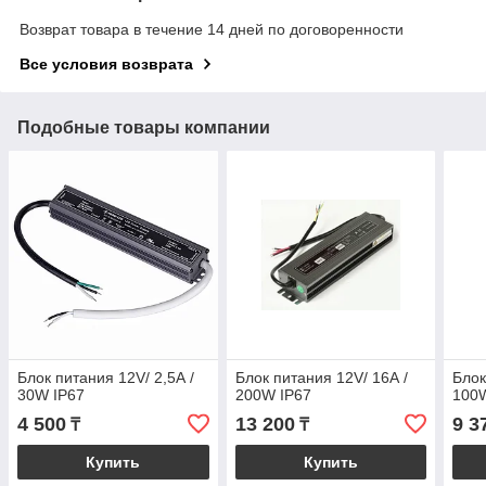
Возврат товара в течение 14 дней по договоренности
Все условия возврата
Подобные товары компании
Блок питания 12V/ 2,5А /
Блок питания 12V/ 16А /
Блок
30W IP67
200W IP67
100
4 500
13 200
9 3
₸
₸
Купить
Купить