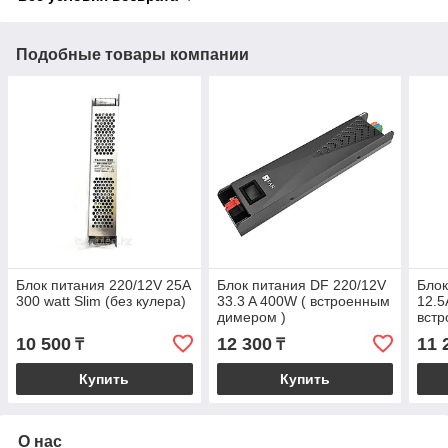
Подобные товары компании
Блок питания 220/12V 25A
Блок питания DF 220/12V
Блок
300 watt Slim (без кулера)
33.3 A 400W ( встроенным
12.5
димером )
встр
10 500
12 300
11 
₸
₸
Купить
Купить
О нас