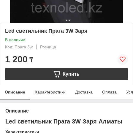
Led светильник Прага 3W Заря
В наличии
Код: Прага 3w
Розница
1 200
₸
Купить
Описание
Характеристики
Доставка
Оплата
Усл
Описание
Led светильник Прага 3W Заря Алматы
Характеристики