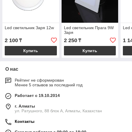
Led светильник Заря 12w
Led светильник Прага 9W
Led 
Заря
2 100
2 250
1 1
₸
₸
Купить
Купить
О нас
Рейтинг не сформирован
Менее 5 отзывов за последний год
Работает с 19.10.2014
г. Алматы
ул. Ратушного, 88 блок A, Алматы, Казахстан
Контакты