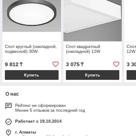
Спот круглый (накладной,
Спот квадратный
Спот
подвесной) 30W
(накладной) 12W
12W
9 812
3 075
3 3
₸
₸
Купить
Купить
О нас
Рейтинг не сформирован
Менее 5 отзывов за последний год
Работает с 19.10.2014
г. Алматы