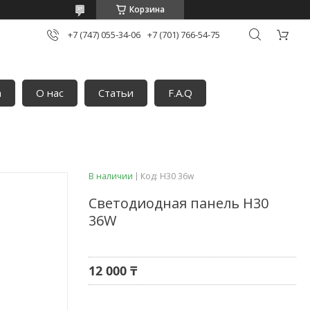
Корзина
+7 (747) 055-34-06
+7 (701) 766-54-75
а
О нас
Статьи
F.A.Q
В наличии
Код:
H30 36w
Светодиодная панель H30
36W
12 000 ₸