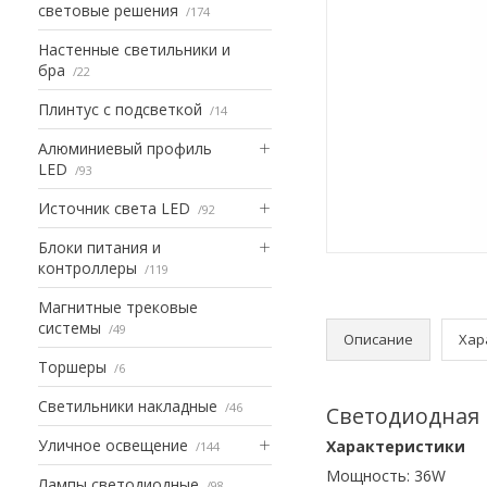
световые решения
174
Настенные светильники и
бра
22
Плинтус с подсветкой
14
Алюминиевый профиль
LED
93
Источник света LED
92
Блоки питания и
контроллеры
119
Магнитные трековые
системы
49
Описание
Хар
Торшеры
6
Светильники накладные
46
Светодиодная 
Уличное освещение
Характеристики
144
Мощность: 36W
Лампы светодиодные
98