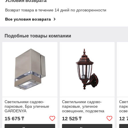
Условия возврата
Возврат товара в течение 14 дней по договоренности
Все условия возврата
Подобные товары компании
Cветильники садово-
Cветильники садово-
Cвет
парковые, Бра уличные
парковые, уличное
парк
GARDENYA
освещение, подсветка
осве
Сада, Подсветка Парка
Сада
15 675
12 525
12 
₸
₸