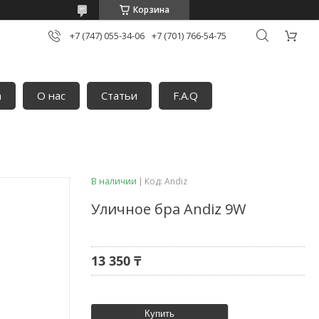
Корзина
+7 (747) 055-34-06
+7 (701) 766-54-75
а
О нас
Статьи
F.A.Q
В наличии
Код:
Andiz
Уличное бра Andiz 9W
13 350 ₸
Купить