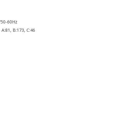
/50-60Hz
A:81, B:173, С:46