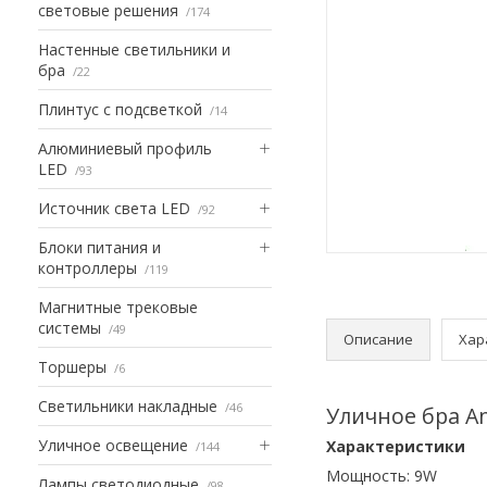
световые решения
174
Настенные светильники и
бра
22
Плинтус с подсветкой
14
Алюминиевый профиль
LED
93
Источник света LED
92
Блоки питания и
контроллеры
119
Магнитные трековые
системы
49
Описание
Хар
Торшеры
6
Светильники накладные
46
Уличное бра A
Уличное освещение
Характеристики
144
Мощность: 9W
Лампы светодиодные
98