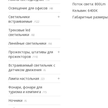
Поток света: 800Lm
Освещение для офисов
48
Кельвин: 6400К
Светильники
Габаритные размеры: A
встраиваемые
122
Трековые led
светильники
60
Линейные светильники
66
Прожекторы, штативы для
прожекторов
110
Встраиваемый светильник с
датчиком движения
6
Лампа настольная
23
Фонари, фонари для
туризма и кемпинга
15
Ночники
6