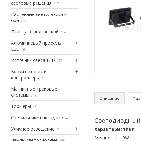
световые решения
174
Настенные светильники и
бра
22
Плинтус с подсветкой
14
Алюминиевый профиль
LED
93
Источник света LED
92
Блоки питания и
контроллеры
119
Магнитные трековые
системы
49
Описание
Хар
Торшеры
6
Светильники накладные
46
Светодиодный 
Уличное освещение
Характеристики
144
Мощность: 10W
Лампы светодиодные
98