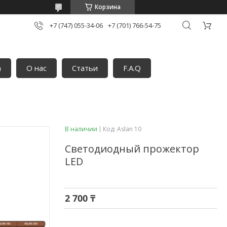
Корзина
+7 (747) 055-34-06
+7 (701) 766-54-75
а
О нас
Статьи
F.A.Q
В наличии
Код:
Aslan 10
Светодиодный прожектор
LED
2 700 ₸