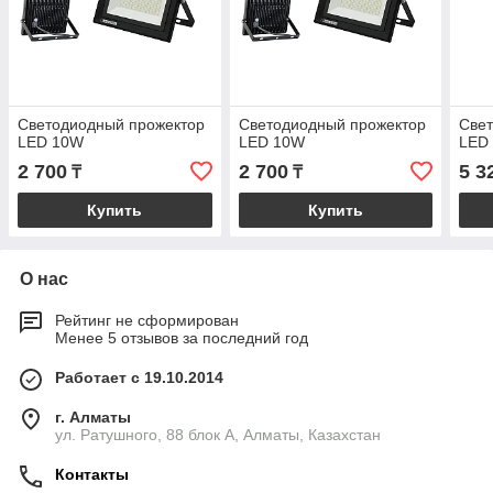
Светодиодный прожектор
Светодиодный прожектор
Све
LED 10W
LED 10W
LED
2 700
2 700
5 3
₸
₸
Купить
Купить
О нас
Рейтинг не сформирован
Менее 5 отзывов за последний год
Работает с 19.10.2014
г. Алматы
ул. Ратушного, 88 блок A, Алматы, Казахстан
Контакты