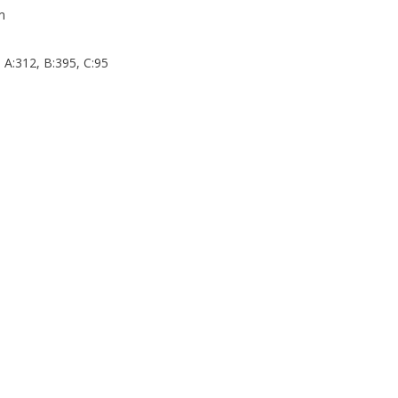
m
A:312, B:395, C:95