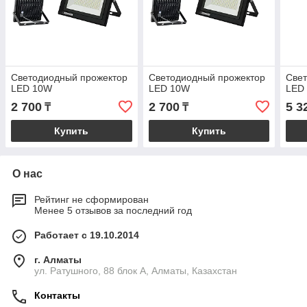
Светодиодный прожектор
Светодиодный прожектор
Све
LED 10W
LED 10W
LED
2 700
2 700
5 3
₸
₸
Купить
Купить
О нас
Рейтинг не сформирован
Менее 5 отзывов за последний год
Работает с 19.10.2014
г. Алматы
ул. Ратушного, 88 блок A, Алматы, Казахстан
Контакты