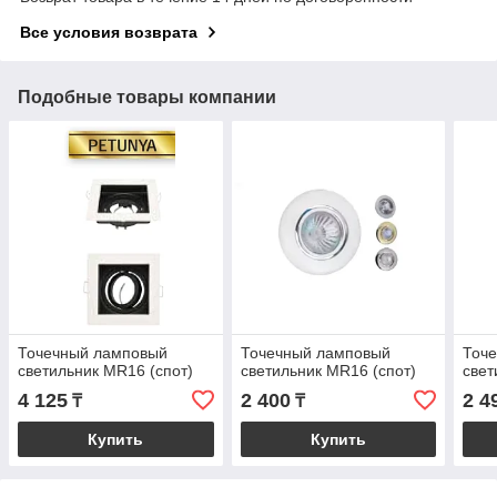
Все условия возврата
Подобные товары компании
Точечный ламповый
Точечный ламповый
Точ
светильник MR16 (спот)
светильник MR16 (спот)
свет
4 125
2 400
2 4
₸
₸
Купить
Купить