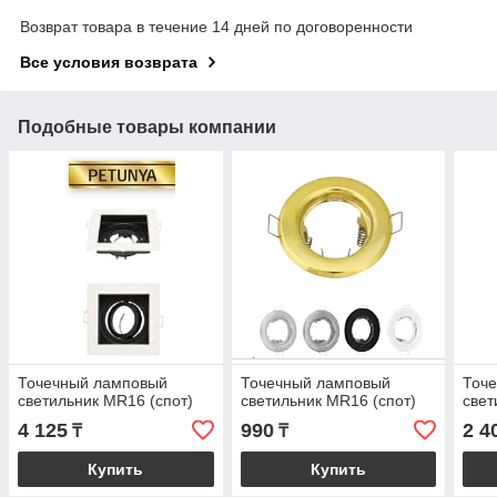
Возврат товара в течение 14 дней по договоренности
Все условия возврата
Подобные товары компании
Точечный ламповый
Точечный ламповый
Точ
светильник MR16 (спот)
светильник MR16 (спот)
свет
4 125
990
2 4
₸
₸
Купить
Купить