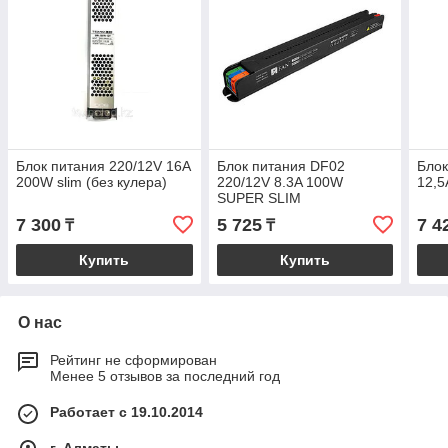
Блок питания 220/12V 16A
Блок питания DF02
Блок
200W slim (без кулера)
220/12V 8.3A 100W
12,5
SUPER SLIM
7 300
5 725
7 4
₸
₸
Купить
Купить
О нас
Рейтинг не сформирован
Менее 5 отзывов за последний год
Работает с 19.10.2014