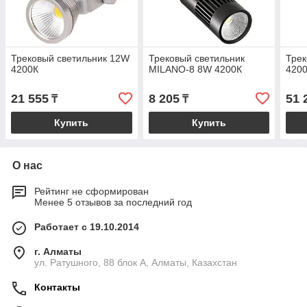
Трековый светильник 12W
Трековый светильник
Трек
4200К
MILANO-8 8W 4200К
420
21 555
8 205
51 
₸
₸
Купить
Купить
О нас
Рейтинг не сформирован
Менее 5 отзывов за последний год
Работает с 19.10.2014
г. Алматы
ул. Ратушного, 88 блок A, Алматы, Казахстан
Контакты