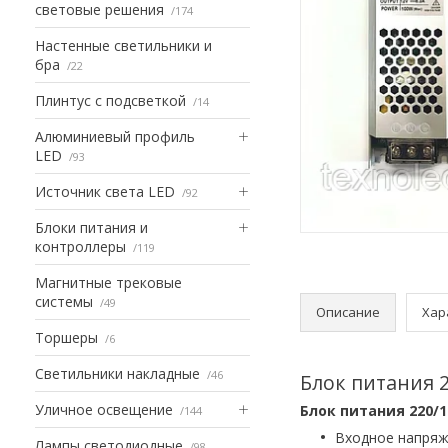
световые решения
174
Настенные светильники и
бра
22
Плинтус с подсветкой
14
Алюминиевый профиль
LED
93
Источник света LED
92
Блоки питания и
контроллеры
119
Магнитные трековые
системы
49
Описание
Хар
Торшеры
6
Светильники накладные
46
Блок питания 2
Уличное освещение
Блок питания 220/1
144
Входное напряж
Лампы светодиодные
98