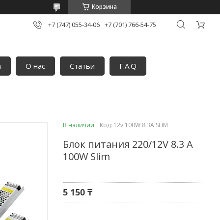
Корзина
+7 (747) 055-34-06
+7 (701) 766-54-75
а
О нас
Статьи
F.A.Q
В наличии
Код:
12v 100W 8.3A SLIM
Блок питания 220/12V 8.3 A
100W Slim
5 150 ₸