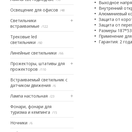
Выходное напря
Внутренний отк
Освещение для офисов
48
Алюминиевый к
Защита от коро
Светильники
Защита от пере
встраиваемые
122
Размеры 187*5
Применение для 
Трековые led
Гарантия: 2 год
светильники
60
Линейные светильники
66
Прожекторы, штативы для
прожекторов
110
Встраиваемый светильник с
датчиком движения
6
Лампа настольная
23
Фонари, фонари для
туризма и кемпинга
15
Ночники
6