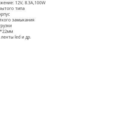
жение: 12V, 8.3А,100W
рытого типа
орпус
ткого замыкания
грузки
3*22мм
ленты led и др.
а