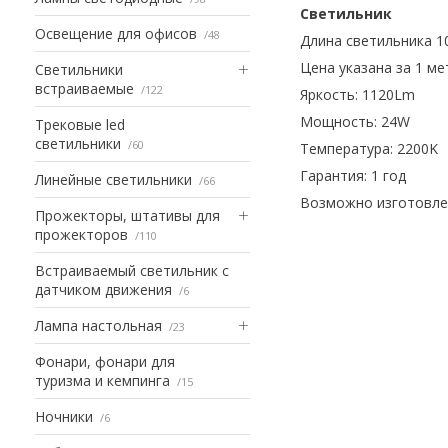
Светильник
Освещение для офисов
48
Длина светильника 1
Цена указана за 1 ме
Светильники
встраиваемые
122
Яркость: 1120Lm
Мощность: 24W
Трековые led
светильники
60
Температура: 2200K
Гарантия: 1 год
Линейные светильники
66
Возможно изготовлен
Прожекторы, штативы для
прожекторов
110
Встраиваемый светильник с
датчиком движения
6
Лампа настольная
23
Фонари, фонари для
туризма и кемпинга
15
Ночники
6