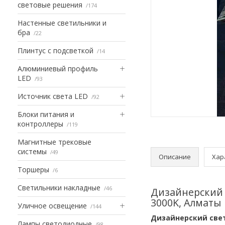
световые решения
174
Настенные светильники и
бра
22
Плинтус с подсветкой
14
Алюминиевый профиль
LED
93
Источник света LED
92
Блоки питания и
контроллеры
119
Магнитные трековые
системы
49
Описание
Хар
Торшеры
6
Светильники накладные
46
Дизайнерский 
3000K, Алматы
Уличное освещение
144
Дизайнерский свет
Лампы светодиодные
98