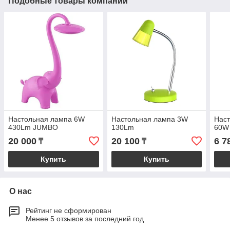
Подобные товары компании
Настольная лампа 6W
Настольная лампа 3W
Нас
430Lm JUMBO
130Lm
60W 
20 000
20 100
6 7
₸
₸
Купить
Купить
О нас
Рейтинг не сформирован
Менее 5 отзывов за последний год