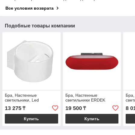
Все условия возврата
Подобные товары компании
Бра, Настенные
Бра, Настенные
Бра,
светильники, Led
светильники ERDEK
свет
13 275
19 500
8 0
₸
₸
Купить
Купить