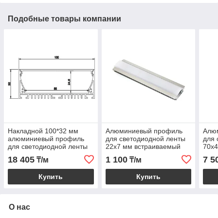
Подобные товары компании
Накладной 100*32 мм
Алюминиевый профиль
Алю
алюминиевый профиль
для светодиодной ленты
для 
для светодиодной ленты
22х7 мм встраиваемый
70х
18 405
1 100
7 5
₸/м
₸/м
Купить
Купить
О нас