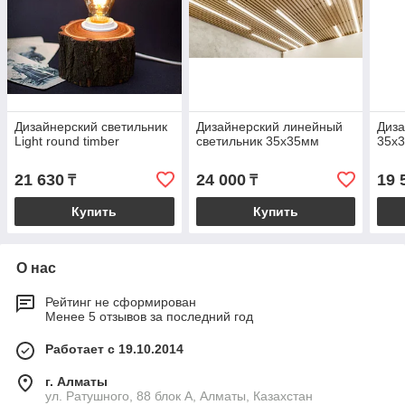
Дизайнерский светильник
Дизайнерский линейный
Диза
Light round timber
светильник 35х35мм
35х
21 630
24 000
19 
₸
₸
Купить
Купить
О нас
Рейтинг не сформирован
Менее 5 отзывов за последний год
Работает с 19.10.2014
г. Алматы
ул. Ратушного, 88 блок A, Алматы, Казахстан