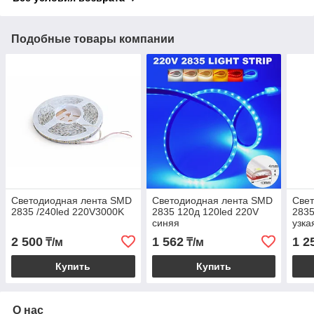
Подобные товары компании
Светодиодная лента SMD
Светодиодная лента SMD
Све
2835 /240led 220V3000K
2835 120д 120led 220V
2835
синяя
узка
2 500
1 562
1 2
₸/м
₸/м
Купить
Купить
О нас