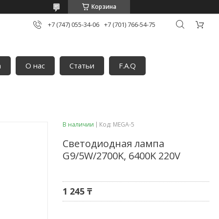
Корзина
+7 (747) 055-34-06
+7 (701) 766-54-75
а
О нас
Статьи
F.A.Q
В наличии
Код:
MEGA-5
Светодиодная лампа
G9/5W/2700K, 6400K 220V
1 245 ₸