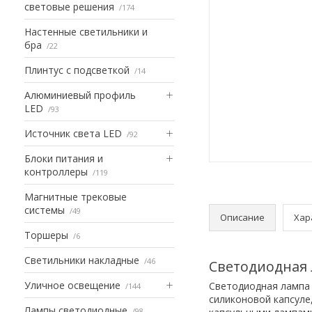
световые решения
174
Настенные светильники и
бра
22
Плинтус с подсветкой
14
Алюминиевый профиль
LED
93
Источник света LED
92
Блоки питания и
контроллеры
119
Магнитные трековые
системы
49
Описание
Хар
Торшеры
6
Светильники накладные
46
Светодиодная 
Уличное освещение
Cветодиодная лампа 
144
силиконовой капсуле
Лампы светодиодные
98