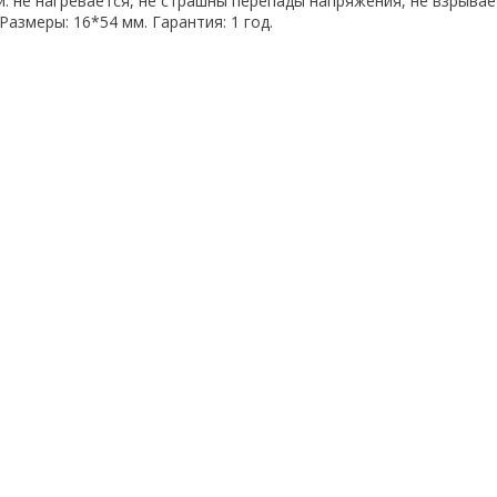
: не нагревается, не страшны перепады напряжения, не взрывае
Размеры: 16*54 мм. Гарантия: 1 год.