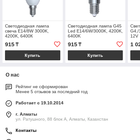
Светодиодная лампа
Светодиодная лампа G45
Све
свеча Е14/8W 3000K,
Led E14/6W/3000K, 4200K,
G4,/
4200K, 6400К
6400K
12V
915
915
1 0
₸
₸
Купить
Купить
О нас
Рейтинг не сформирован
Менее 5 отзывов за последний год
Работает с 19.10.2014
г. Алматы
ул. Ратушного, 88 блок A, Алматы, Казахстан
Контакты