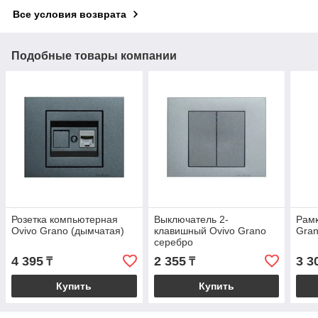
Все условия возврата
Подобные товары компании
Розетка компьютерная
Выключатель 2-
Рамк
Ovivo Grano (дымчатая)
клавишный Ovivo Grano
Gran
серебро
4 395
2 355
3 3
₸
₸
Купить
Купить