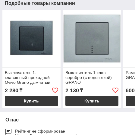
Подобные товары компании
Выключатель 1-
Выключатель 1 клав.
Рамк
клавишный проходной
серебро (с подсветкой)
GRA
Ovivo Grano дымчатый
GRANO
2 280
2 130
600
₸
₸
Купить
Купить
О нас
Рейтинг не сформирован